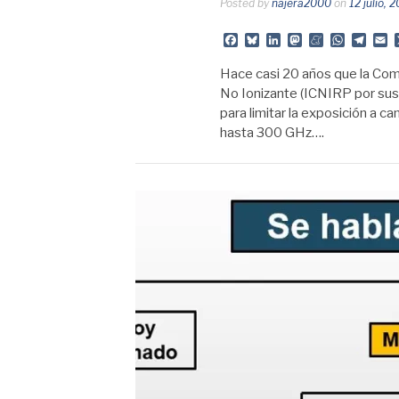
Posted by
najera2000
on
12 julio, 
Facebook
Bluesky
LinkedIn
Mastodon
Meneame
Whats
Tele
E
Hace casi 20 años que la Comi
No Ionizante (ICNIRP por sus s
para limitar la exposición a
hasta 300 GHz….