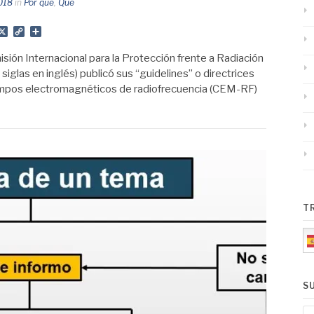
2018
in
Por qué
,
Qué
App
gram
mail
X
Copy
Share
Link
sión Internacional para la Protección frente a Radiación
iglas en inglés) publicó sus “guidelines” o directrices
 campos electromagnéticos de radiofrecuencia (CEM-RF)
T
S
E-