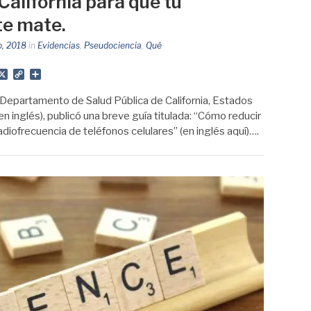
alifornia para que tu
te mate.
o, 2018
in
Evidencias
,
Pseudociencia
,
Qué
App
gram
mail
X
Copy
Share
Link
 Departamento de Salud Pública de California, Estados
n inglés), publicó una breve guía titulada: “Cómo reducir
radiofrecuencia de teléfonos celulares” (en inglés aquí)….