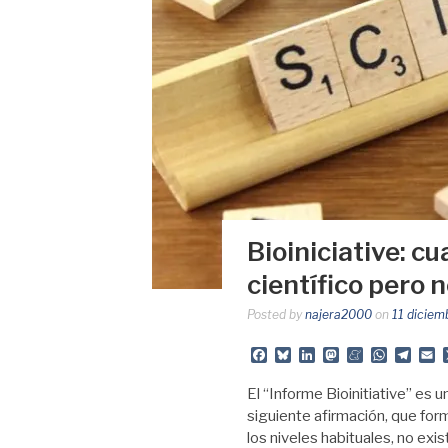
Bioiniciative: c
científico pero n
Posted by
najera2000
on
11 diciem
Facebook
Bluesky
LinkedIn
Mastodon
Meneame
Whats
Tele
E
El “Informe Bioinitiative” es 
siguiente afirmación, que form
los niveles habituales, no exi