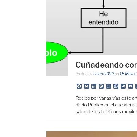
Cuñadeando con 
Posted by
najera2000
on
18 Mayo,
Facebook
Bluesky
LinkedIn
Mastodon
Meneame
Whats
Tele
E
Recibo por varias vías este a
diario Público en el que alerta
salud de los teléfonos móvil