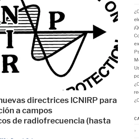
¿C
el
¡Q
Co
ex
Ps
Me
Us
po
¿C
re
 nuevas directrices ICNIRP para
¿C
ición a campos
os de radiofrecuencia (hasta
C