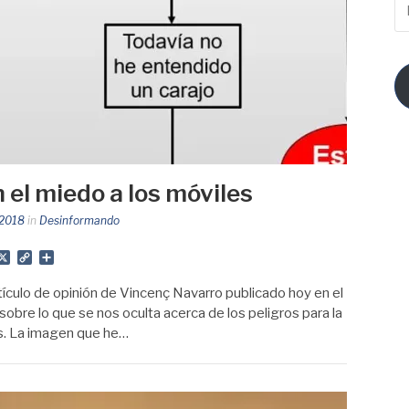
ma
el miedo a los móviles
 2018
in
Desinformando
App
gram
mail
X
Copy
Share
Link
rtículo de opinión de Vincenç Navarro publicado hoy en el
 sobre lo que se nos oculta acerca de los peligros para la
es. La imagen que he…