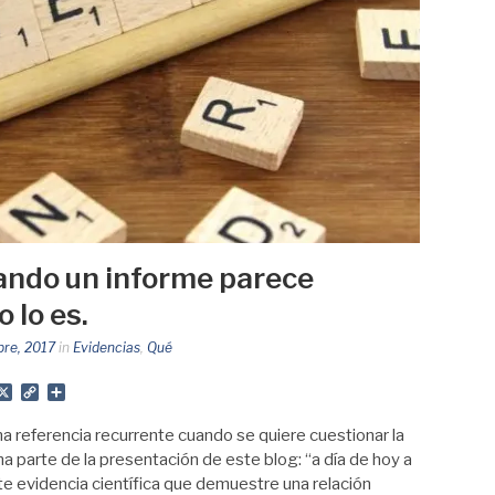
uando un informe parece
o lo es.
bre, 2017
in
Evidencias
,
Qué
App
gram
mail
X
Copy
Share
Link
una referencia recurrente cuando se quiere cuestionar la
a parte de la presentación de este blog: “a día de hoy a
ste evidencia científica que demuestre una relación