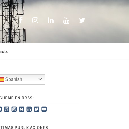
Facebook
Instagram
LinkedIn
YouTube
Twitter
acto
Spanish
ÍGUEME EN RRSS:
Facebook
Threads
Instagram
Bluesky
LinkedIn
Twitter
YouTube
Channel
LTIMAS PUBLICACIONES