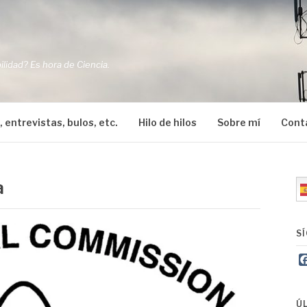
O
ilidad? Es hora de Ciencia.
, entrevistas, bulos, etc.
Hilo de hilos
Sobre mí
Cont
a
S
Ú