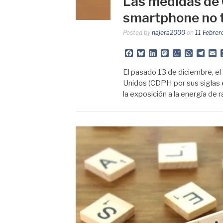
Las medidas de C
smartphone no 
Posted by
najera2000
on
11 Febrer
Facebook
Bluesky
LinkedIn
Mastodon
Meneame
Whats
Tele
E
El pasado 13 de diciembre, el
Unidos (CDPH por sus siglas e
la exposición a la energía de 