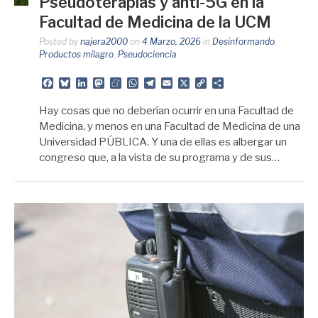
Pseudoterapias y anti-5G en la
Facultad de Medicina de la UCM
Posted by
najera2000
on
4 Marzo, 2026
in
Desinformando
,
Productos milagro
,
Pseudociencia
Facebook
Bluesky
LinkedIn
Mastodon
Meneame
WhatsApp
Telegram
Email
X
Copy
Share
Link
Hay cosas que no deberían ocurrir en una Facultad de
Medicina, y menos en una Facultad de Medicina de una
Universidad PÚBLICA. Y una de ellas es albergar un
congreso que, a la vista de su programa y de sus…