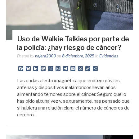
Uso de Walkie Talkies por parte de
la policía: ¿hay riesgo de cáncer?
Posted by
najera2000
on
8 diciembre, 2025
in
Evidencias
Facebook
Bluesky
LinkedIn
Mastodon
Meneame
WhatsApp
Telegram
Email
X
Copy
Share
Link
Las ondas electromagnética que emiten móviles,
antenas y dispositivos inalámbricos llevan años
alimentando temores sobre el cáncer. Seguro que lo
has oído alguna vez y, seguramente, has pensado que
si hubiera una relación clara, el número de cánceres de
cerebro…