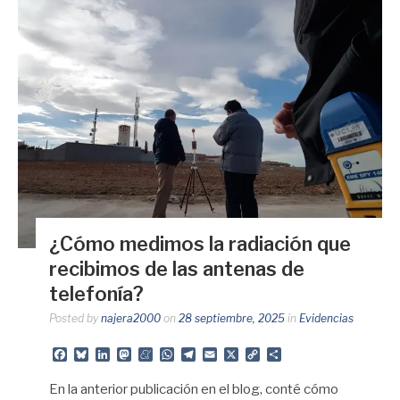
¿Cómo medimos la radiación que
recibimos de las antenas de
telefonía?
Posted by
najera2000
on
28 septiembre, 2025
in
Evidencias
Facebook
Bluesky
LinkedIn
Mastodon
Meneame
WhatsApp
Telegram
Email
X
Copy
Share
Link
En la anterior publicación en el blog, conté cómo