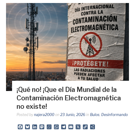
¡Qué no! ¡Que el Día Mundial de la
Contaminación Electromagnética
no existe!
Posted by
najera2000
on
23 Junio, 2026
in
Bulos
,
Desinformando
Facebook
Bluesky
LinkedIn
Mastodon
Meneame
WhatsApp
Telegram
Email
X
Copy
Share
Link