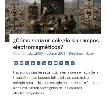
¿Cómo sería un colegio sin campos
electromagnéticos?
Posted by
najera2000
on
10 julio, 2026
in
Productos milagro
Facebook
Bluesky
LinkedIn
Mastodon
Meneame
WhatsApp
Telegram
Email
X
Copy
Share
Link
Hace unos días leí esta noticia en la que se habla de la
intención de un famoso futbolista de construir un
colegio para su hija. Un colegio en donde los niños y las
niñas estuvieran protegidos de los campos
electromagnéticos….