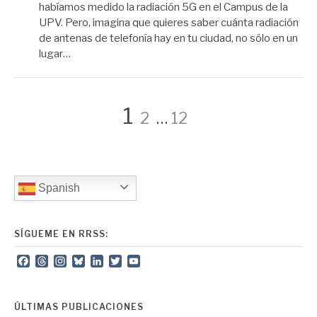
habíamos medido la radiación 5G en el Campus de la
UPV. Pero, imagina que quieres saber cuánta radiación
de antenas de telefonía hay en tu ciudad, no sólo en un
lugar…
Paginación
Page
Page
Page
1
2
…
12
de
Spanish
entradas
SÍGUEME EN RRSS:
Facebook
Threads
Instagram
Bluesky
LinkedIn
Twitter
YouTube
Channel
ÚLTIMAS PUBLICACIONES