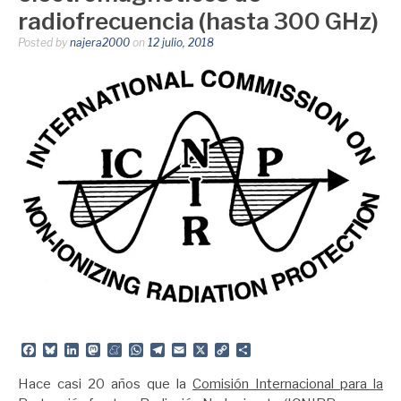
radiofrecuencia (hasta 300 GHz)
Posted by
najera2000
on
12 julio, 2018
Facebook
Bluesky
LinkedIn
Mastodon
Meneame
WhatsApp
Telegram
Email
X
Copy
Share
Link
Hace casi 20 años que la
Comisión Internacional para la