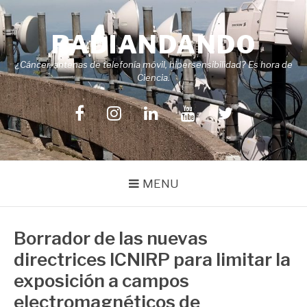
Skip
to
RADIANDANDO
content
¿Cáncer, antenas de telefonía móvil, hipersensibilidad? Es hora de
Ciencia.
Facebook
Instagram
LinkedIn
YouTube
Twitter
MENU
Borrador de las nuevas
directrices ICNIRP para limitar la
exposición a campos
electromagnéticos de