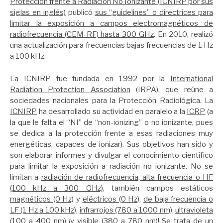
Protección frente a Radiación No Ionizante (ICNIRP por sus
siglas en inglés)
publicó
sus “guidelines” o directrices para
limitar la exposición a campos electromagnéticos de
radiofrecuencia (CEM-RF) hasta 300 GHz
. En 2010, realizó
una actualización para frecuencias bajas frecuencias de 1 Hz
a 100 kHz.
La ICNIRP fue fundada en 1992 por la
International
Radiation Protection Association
(IRPA), que reúne a
sociedades nacionales para la Protección Radiológica. La
ICNIRP
ha desarrollado su actividad en paralelo a la
ICRP
(a
la que le falta el “NI” de “non-ionizing” o no ionizante, pues
se dedica a la protección frente a esas radiaciones muy
energéticas, capaces de ionizar). Sus objetivos han sido y
son elaborar informes y divulgar el conocimiento científico
para limitar la exposición a radiación no ionizante. No se
limitan a
radiación de radiofrecuencia, alta frecuencia o HF
(100 kHz a 300 GHz)
, también campos estáticos
magnéticos (0 Hz)
y
eléctricos (0 Hz)
,
de baja frecuencia o
LF (1 Hz a 100 kHz)
,
infrarrojos (780 a 1000 nm)
,
ultravioleta
(100 a 400 nm)
¡y
visible (380 a 780 nm)
! Se trata de un