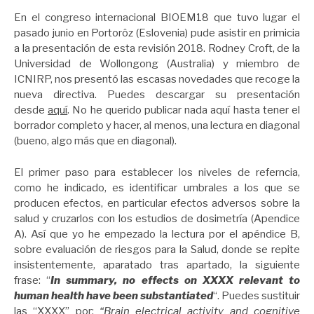
En el congreso internacional BIOEM18 que tuvo lugar el
pasado junio en Portorôz (Eslovenia) pude asistir en primicia
a la presentación de esta revisión 2018. Rodney Croft, de la
Universidad de Wollongong (Australia) y miembro de
ICNIRP, nos presentó las escasas novedades que recoge la
nueva directiva. Puedes descargar su presentación
desde
aquí
. No he querido publicar nada aquí hasta tener el
borrador completo y hacer, al menos, una lectura en diagonal
(bueno, algo más que en diagonal).
El primer paso para establecer los niveles de referncia,
como he indicado, es identificar umbrales a los que se
producen efectos, en particular efectos adversos sobre la
salud y cruzarlos con los estudios de dosimetría (Apendice
A). Así que yo he empezado la lectura por el apéndice B,
sobre evaluación de riesgos para la Salud, donde se repite
insistentemente, aparatado tras apartado, la siguiente
frase: “
In summary, no effects on XXXX relevant to
human health have been substantiated
“. Puedes sustituir
las “XXXX” por:
“Brain electrical activity and cognitive