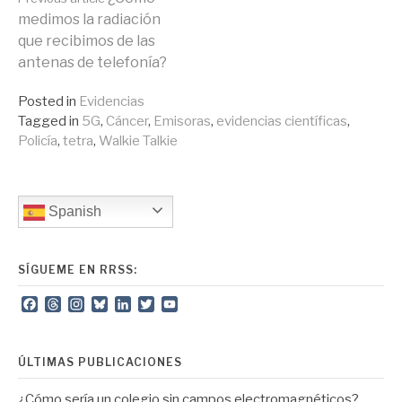
Continue
medimos la radiación
que recibimos de las
Reading
antenas de telefonía?
Posted in
Evidencias
Tagged in
5G
,
Cáncer
,
Emisoras
,
evidencias científicas
,
Policía
,
tetra
,
Walkie Talkie
Spanish
SÍGUEME EN RRSS:
Facebook
Threads
Instagram
Bluesky
LinkedIn
Twitter
YouTube
Channel
ÚLTIMAS PUBLICACIONES
¿Cómo sería un colegio sin campos electromagnéticos?