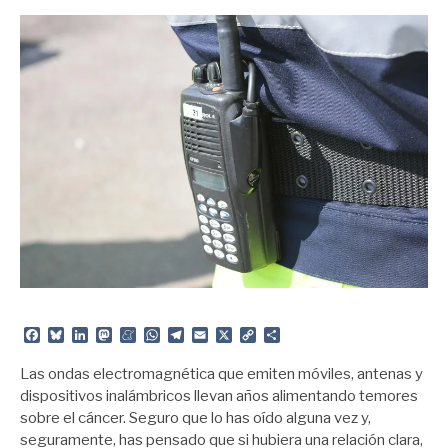
Facebook
Bluesky
LinkedIn
Mastodon
Meneame
WhatsApp
Telegram
Email
X
Copy
Share
Link
Las ondas electromagnética que emiten móviles, antenas y
dispositivos inalámbricos llevan años alimentando temores
sobre el cáncer. Seguro que lo has oído alguna vez y,
seguramente, has pensado que si hubiera una relación clara,