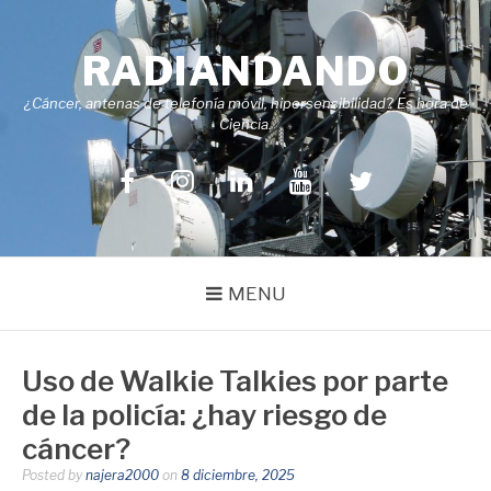
Skip
to
RADIANDANDO
content
¿Cáncer, antenas de telefonía móvil, hipersensibilidad? Es hora de
Ciencia.
Facebook
Instagram
LinkedIn
YouTube
Twitter
MENU
Uso de Walkie Talkies por parte
de la policía: ¿hay riesgo de
cáncer?
Posted by
najera2000
on
8 diciembre, 2025