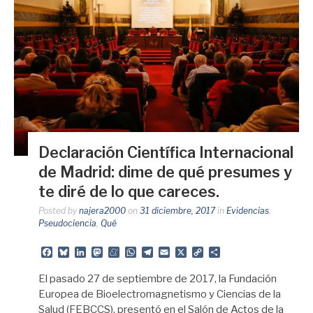
Declaración Científica Internacional
de Madrid: dime de qué presumes y
te diré de lo que careces.
Posted by
najera2000
on
31 diciembre, 2017
in
Evidencias
,
Pseudociencia
,
Qué
Facebook
Bluesky
LinkedIn
Mastodon
Meneame
WhatsApp
Telegram
Email
X
Copy
Share
Link
El pasado 27 de septiembre de 2017, la Fundación
Europea de Bioelectromagnetismo y Ciencias de la
Salud (FEBCCS), presentó en el Salón de Actos de la