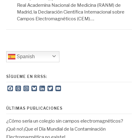
Real Academina Nacional de Medicina (RANM) de
Madrid, la Declaración Científica Internacional sobre
Campos Electromagnéticos (CEM)….
Spanish
SÍGUEME EN RRSS:
Facebook
Threads
Instagram
Bluesky
LinkedIn
Twitter
YouTube
Channel
ÚLTIMAS PUBLICACIONES
¿Cómo sería un colegio sin campos electromagnéticos?
¡Qué no! ¡Que el Día Mundial de la Contaminación
Electromagnética no existe!