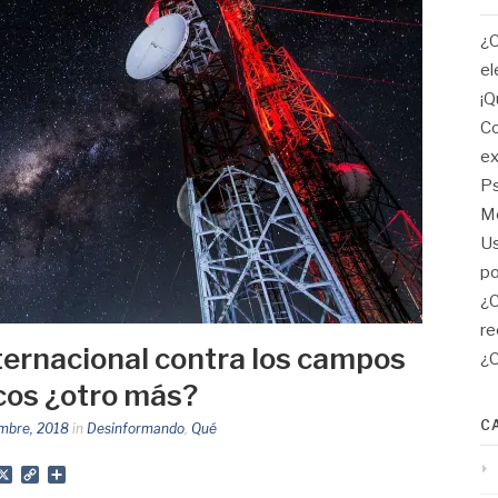
¿C
el
¡Q
Co
ex
Ps
Me
Us
po
¿C
re
ernacional contra los campos
¿C
cos ¿otro más?
C
mbre, 2018
in
Desinformando
,
Qué
App
gram
mail
X
Copy
Share
Link