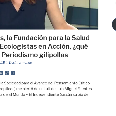
ma
s, la Fundación para la Salud
Ecologistas en Acción, ¿qué
 Periodismo gilipollas
2018
in
Desinformando
App
gram
mail
X
Copy
Share
Link
e la Sociedad para el Avance del Pensamiento Crítico
pticos) me alertó de un tuit de Luis Miguel Fuentes
ta de El Mundo y El Independiente (según su bio de