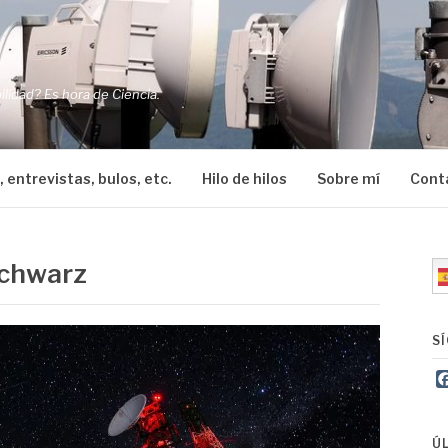
O
ilidad? Es hora de Ciencia.
, entrevistas, bulos, etc.
Hilo de hilos
Sobre mí
Cont
Schwarz
S
Ú