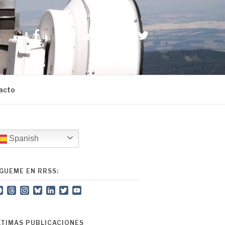
Facebook
Instagram
LinkedIn
YouTube
Twitter
acto
Spanish
ÍGUEME EN RRSS:
Facebook
Threads
Instagram
Bluesky
LinkedIn
Twitter
YouTube
Channel
LTIMAS PUBLICACIONES