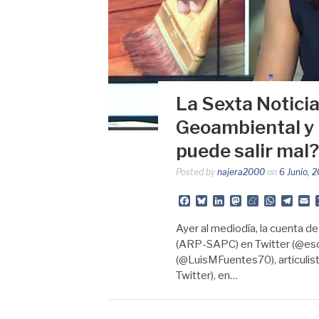
La Sexta Noticia
Geoambiental y 
puede salir mal?
Posted by
najera2000
on
6 Junio, 
Facebook
Bluesky
LinkedIn
Mastodon
Meneame
Whats
Tele
E
Ayer al mediodía, la cuenta d
(ARP-SAPC) en Twitter (@esce
(@LuisMFuentes70), articulis
Twitter), en…