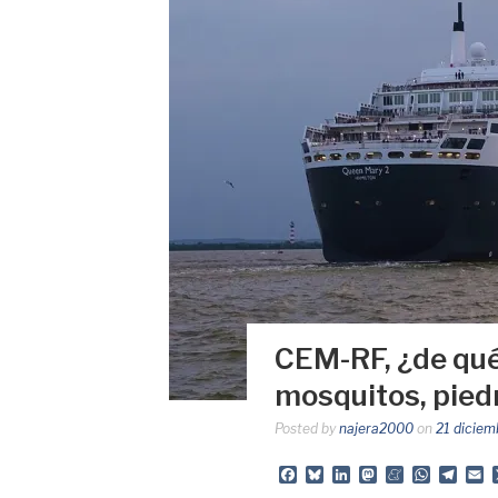
CEM-RF, ¿de qu
mosquitos, piedr
Posted by
najera2000
on
21 diciem
Facebook
Bluesky
LinkedIn
Mastodon
Meneame
Whats
Tele
E