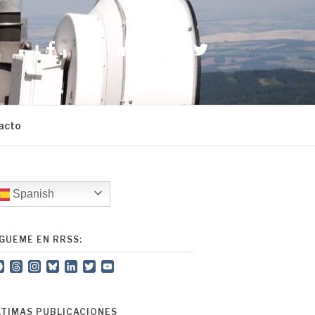
Facebook
Instagram
LinkedIn
YouTube
Twitter
acto
Spanish
ÍGUEME EN RRSS:
Facebook
Threads
Instagram
Bluesky
LinkedIn
Twitter
YouTube
Channel
LTIMAS PUBLICACIONES