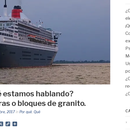
¿C
el
¡Q
Co
ex
Ps
Me
Us
po
¿C
re
é estamos hablando?
¿C
as o bloques de granito.
C
bre, 2017
in
Por qué
,
Qué
App
gram
mail
X
Copy
Share
Link