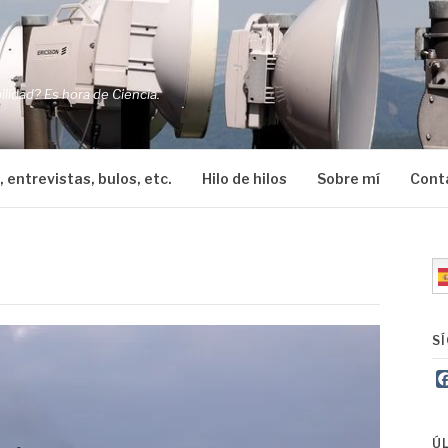
O
ilidad? Es hora de Ciencia.
, entrevistas, bulos, etc.
Hilo de hilos
Sobre mí
Cont
S
Ú