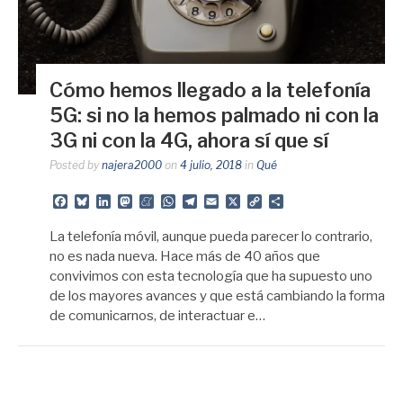
Cómo hemos llegado a la telefonía
5G: si no la hemos palmado ni con la
3G ni con la 4G, ahora sí que sí
Posted by
najera2000
on
4 julio, 2018
in
Qué
Facebook
Bluesky
LinkedIn
Mastodon
Meneame
WhatsApp
Telegram
Email
X
Copy
Share
Link
La telefonía móvil, aunque pueda parecer lo contrario,
no es nada nueva. Hace más de 40 años que
convivimos con esta tecnología que ha supuesto uno
de los mayores avances y que está cambiando la forma
de comunicarnos, de interactuar e…