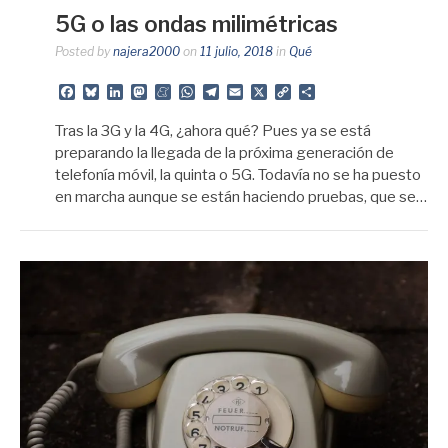
5G o las ondas milimétricas
Posted by
najera2000
on
11 julio, 2018
in
Qué
Facebook
Bluesky
LinkedIn
Mastodon
Meneame
WhatsApp
Telegram
Email
X
Copy
Share
Link
Tras la 3G y la 4G, ¿ahora qué? Pues ya se está
preparando la llegada de la próxima generación de
telefonía móvil, la quinta o 5G. Todavía no se ha puesto
en marcha aunque se están haciendo pruebas, que se…