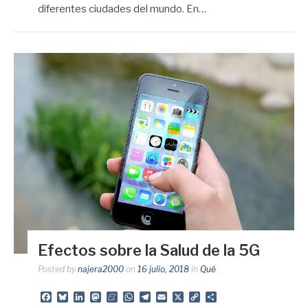
diferentes ciudades del mundo. En…
Efectos sobre la Salud de la 5G
Posted by
najera2000
on
16 julio, 2018
in
Qué
Facebook
Bluesky
LinkedIn
Mastodon
Meneame
WhatsApp
Telegram
Email
X
Copy
Share
Link