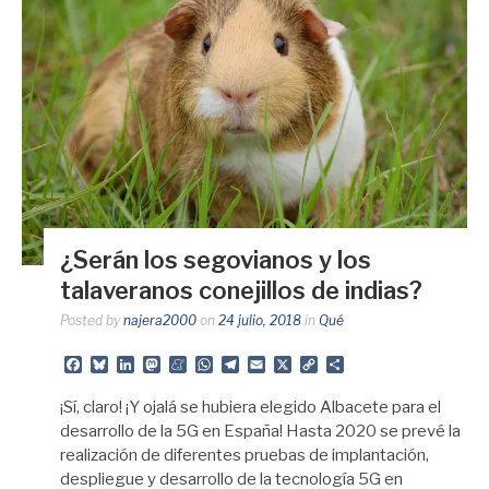
¿Serán los segovianos y los
talaveranos conejillos de indias?
Posted by
najera2000
on
24 julio, 2018
in
Qué
Facebook
Bluesky
LinkedIn
Mastodon
Meneame
WhatsApp
Telegram
Email
X
Copy
Share
Link
¡Sí, claro! ¡Y ojalá se hubiera elegido Albacete para el
desarrollo de la 5G en España! Hasta 2020 se prevé la
realización de diferentes pruebas de implantación,
despliegue y desarrollo de la tecnología 5G en