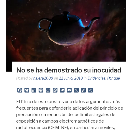
No se ha demostrado su inocuidad
Posted by
najera2000
on
22 Junio, 2018
in
Evidencias
,
Por qué
Facebook
Bluesky
LinkedIn
Mastodon
Meneame
WhatsApp
Telegram
Email
X
Copy
Share
Link
El título de este post es uno de los argumentos más
frecuentes para defender la aplicación del principio de
precaución o la reducción de los límites legales de
exposición a campos electromagnéticos de
radiofrecuencia (CEM-RF), en particular a móviles,