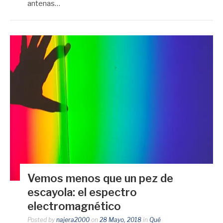
antenas…
Vemos menos que un pez de
escayola: el espectro
electromagnético
Posted by
najera2000
on
28 Mayo, 2018
in
Qué