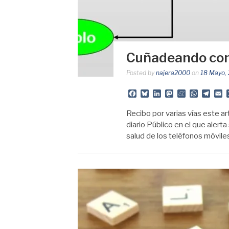
Cuñadeando con 
Posted by
najera2000
on
18 Mayo,
Facebook
Bluesky
LinkedIn
Mastodon
Meneame
Whats
Tele
E
Recibo por varias vías este a
diario Público en el que alerta
salud de los teléfonos móvil