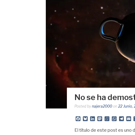
No se ha demost
Posted by
najera2000
on
22 Junio,
Facebook
Bluesky
LinkedIn
Mastodon
Meneame
Whats
Tele
E
El título de este post es uno