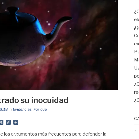
¿C
el
¡Q
Co
ex
Ps
Me
Us
po
¿C
re
rado su inocuidad
¿C
 2018
in
Evidencias
,
Por qué
C
App
gram
mail
X
Copy
Share
Link
 de los argumentos más frecuentes para defender la