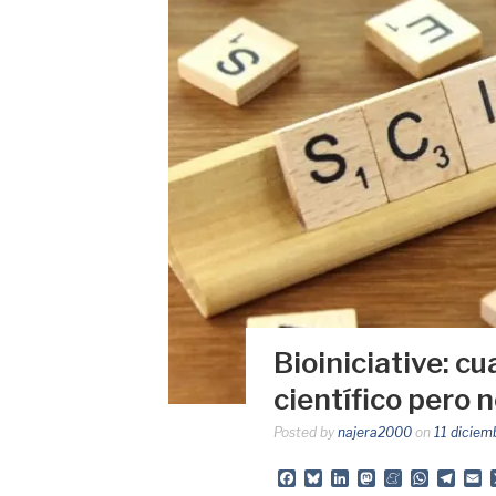
Bioiniciative: c
científico pero n
Posted by
najera2000
on
11 diciem
Facebook
Bluesky
LinkedIn
Mastodon
Meneame
Whats
Tele
E