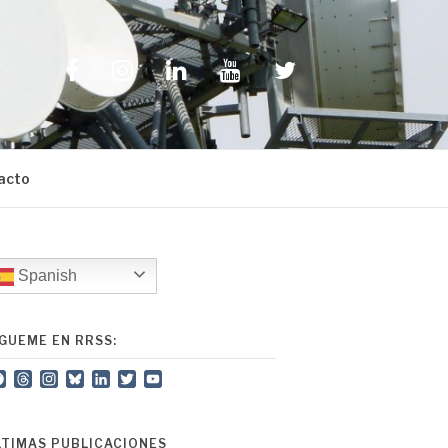
Facebook
Instagram
LinkedIn
YouTube
Twitter
acto
Spanish
ÍGUEME EN RRSS:
Facebook
Threads
Instagram
Bluesky
LinkedIn
Twitter
YouTube
Channel
LTIMAS PUBLICACIONES