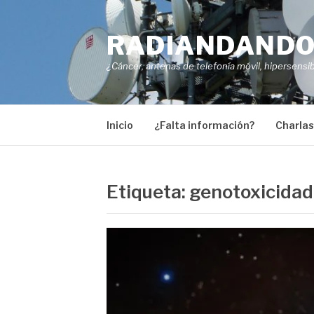
Skip
to
RADIANDAND
content
¿Cáncer, antenas de telefonía móvil, hipersensib
Inicio
¿Falta información?
Charlas
Etiqueta:
genotoxicidad