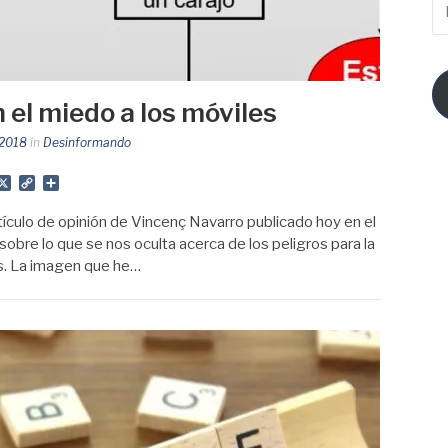
ma
el miedo a los móviles
 2018
in
Desinformando
App
gram
mail
X
Copy
Share
Link
rtículo de opinión de Vincenç Navarro publicado hoy en el
 sobre lo que se nos oculta acerca de los peligros para la
es. La imagen que he…