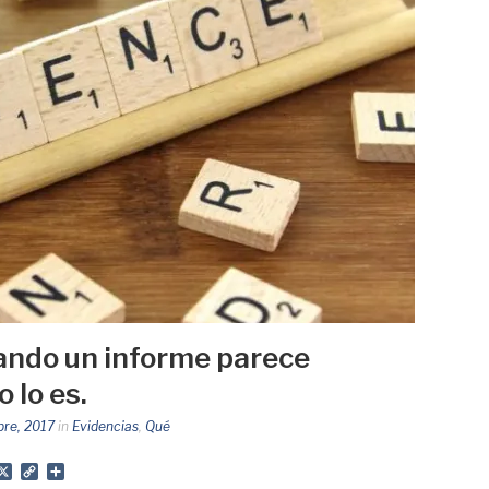
uando un informe parece
o lo es.
bre, 2017
in
Evidencias
,
Qué
App
gram
mail
X
Copy
Share
Link