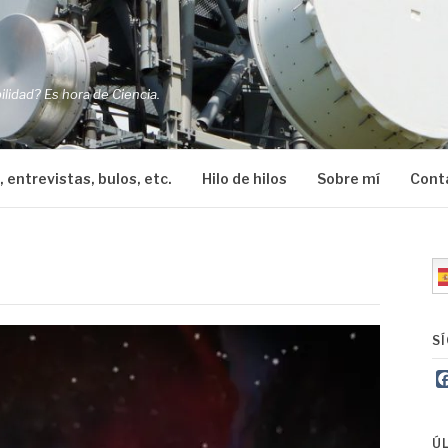
O
ilidad? Es hora de Ciencia.
, entrevistas, bulos, etc.
Hilo de hilos
Sobre mí
Cont
S
Ú