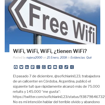
WiFi, WiFi, WiFi, ¿tienen WiFi?
Posted by
najera2000
on
21 Enero, 2018
in
Evidencias
,
Qué
Facebook
Bluesky
LinkedIn
Mastodon
Meneame
WhatsApp
Telegram
Email
X
Copy
Share
Link
El pasado 7 de diciembre, @sofichiarini123, trabajadora
de un callcenter en Córdoba, Argentina, publicó el
siguiente tuit que rápidamente alcanzó más de 75.000
retuits y 145.000 “me gusta”:
https://twitter.com/sofichiarini123/status/938798467
No es mi intención hablar del terrible olvido y abandono