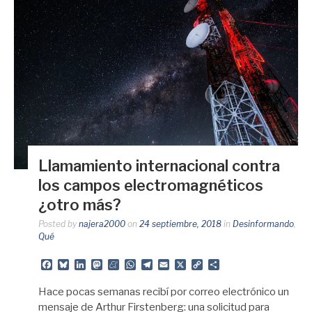
Llamamiento internacional contra
los campos electromagnéticos
¿otro más?
Posted by
najera2000
on
24 septiembre, 2018
in
Desinformando
,
Qué
Facebook
Bluesky
LinkedIn
Mastodon
Meneame
WhatsApp
Telegram
Email
X
Copy
Share
Link
Hace pocas semanas recibí por correo electrónico un
mensaje de Arthur Firstenberg: una solicitud para