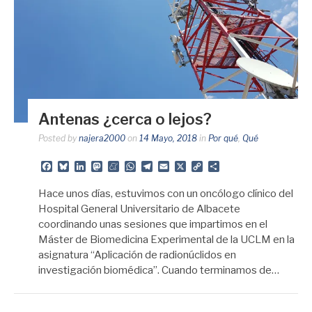
Antenas ¿cerca o lejos?
Posted by
najera2000
on
14 Mayo, 2018
in
Por qué
,
Qué
Facebook
Bluesky
LinkedIn
Mastodon
Meneame
WhatsApp
Telegram
Email
X
Copy
Share
Link
Hace unos días, estuvimos con un oncólogo clínico del
Hospital General Universitario de Albacete
coordinando unas sesiones que impartimos en el
Máster de Biomedicina Experimental de la UCLM en la
asignatura “Aplicación de radionúclidos en
investigación biomédica”. Cuando terminamos de…