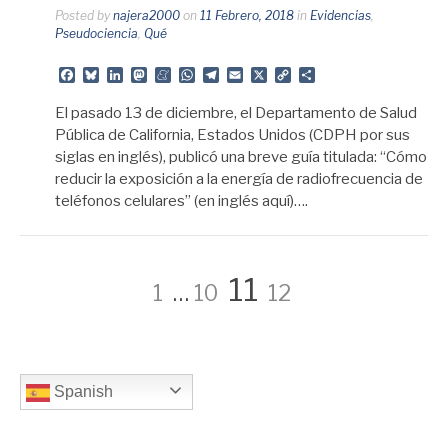
Posted by
najera2000
on
11 Febrero, 2018
in
Evidencias
,
Pseudociencia
,
Qué
Facebook
Bluesky
LinkedIn
Mastodon
Meneame
WhatsApp
Telegram
Email
X
Copy
Share
Link
El pasado 13 de diciembre, el Departamento de Salud
Pública de California, Estados Unidos (CDPH por sus
siglas en inglés), publicó una breve guía titulada: “Cómo
reducir la exposición a la energía de radiofrecuencia de
teléfonos celulares” (en inglés aquí)….
Paginación
Page
Page
Page
Page
11
1
…
10
12
de
Spanish
entradas