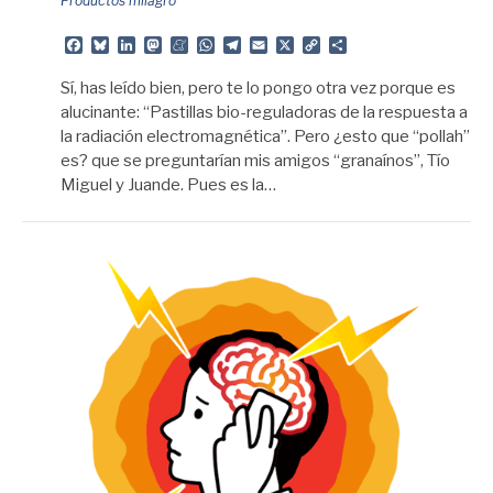
Productos milagro
Facebook
Bluesky
LinkedIn
Mastodon
Meneame
WhatsApp
Telegram
Email
X
Copy
Share
Link
Sí, has leído bien, pero te lo pongo otra vez porque es
alucinante: “Pastillas bio-reguladoras de la respuesta a
la radiación electromagnética”. Pero ¿esto que “pollah”
es? que se preguntarían mis amigos “granaínos”, Tío
Miguel y Juande. Pues es la…