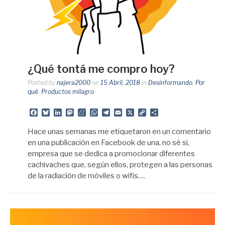
¿Qué tontá me compro hoy?
Posted by
najera2000
on
15 Abril, 2018
in
Desinformando
,
Por
qué
,
Productos milagro
Facebook
Bluesky
LinkedIn
Mastodon
Meneame
WhatsApp
Telegram
Email
X
Copy
Share
Link
Hace unas semanas me etiquetaron en un comentario
en una publicación en Facebook de una, no sé si,
empresa que se dedica a promocionar diferentes
cachivaches que, según ellos, protegen a las personas
de la radiación de móviles o wifis….