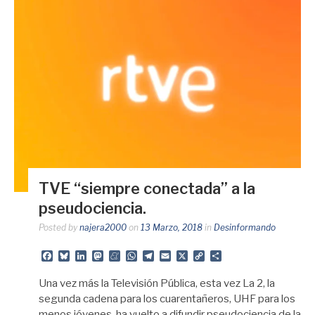
TVE “siempre conectada” a la
pseudociencia.
Posted by
najera2000
on
13 Marzo, 2018
in
Desinformando
Facebook
Bluesky
LinkedIn
Mastodon
Meneame
WhatsApp
Telegram
Email
X
Copy
Share
Link
Una vez más la Televisión Pública, esta vez La 2, la
segunda cadena para los cuarentañeros, UHF para los
menos jóvenes, ha vuelto a difundir pseudociencia de la