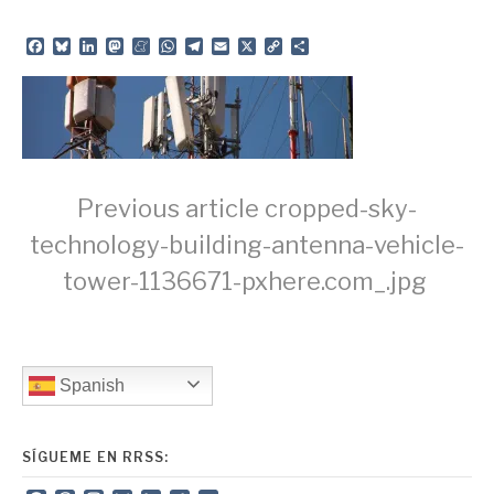
Facebook
Bluesky
LinkedIn
Mastodon
Meneame
WhatsApp
Telegram
Email
X
Copy
Share
Link
Continue
Previous article
cropped-sky-
technology-building-antenna-vehicle-
Reading
tower-1136671-pxhere.com_.jpg
Spanish
SÍGUEME EN RRSS: